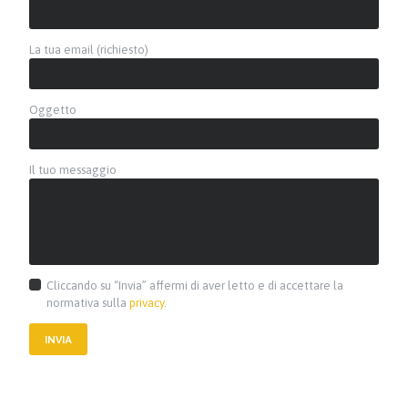
La tua email (richiesto)
Oggetto
Il tuo messaggio
Cliccando su “Invia” affermi di aver letto e di accettare la
normativa sulla
privacy
.