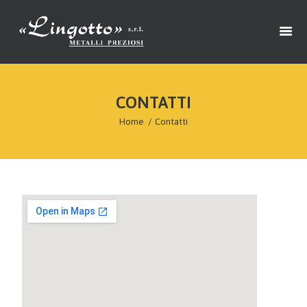
Lingotto Srl – Lavorazione metalli preziosi – Valenza – Alessandria
HOME
L’AZIENDA
CONTATTI
CERTIFICAZIONI
Home
Contatti
MODELLO 231
WHISTLEBLOWING
CONTATTI